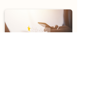
Supprimez les avis qui
nuisent à votre
réputation
Des avis injustes ou diffamatoires
de concurrents ou clients
mécontents ? Nous préparons un